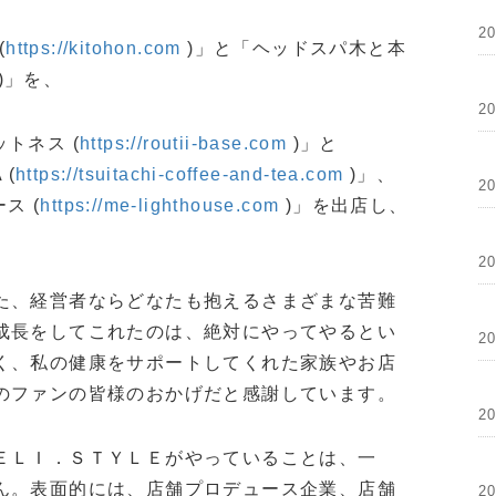
2
(
https://kitohon.com
)」と「ヘッドスパ木と本
)」を、
2
ットネス (
https://routii-base.com
)」と
 (
https://tsuitachi-coffee-and-tea.com
)」、
2
ス (
https://me-lighthouse.com
)」を出店し、
2
た、経営者ならどなたも抱えるさまざまな苦難
成長をしてこれたのは、絶対にやってやるとい
2
く、私の健康をサポートしてくれた家族やお店
のファンの皆様のおかげだと感謝しています。
2
ＥＬＩ．ＳＴＹＬＥがやっていることは、一
ん。表面的には、店舗プロデュース企業、店舗
2