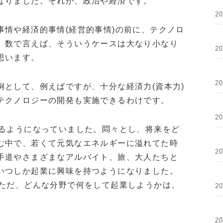
なりました。それが、政治や経済です。
2
事情や経済的事情(経営的事情)の前に、テクノロ
。数で言えば、そういうケースは大なり小なり
2
思います。
2
例として、例えばですが、十分な経済力(資本力)
テクノロジーの開発も実施できるわけです。
2
えるようになっていました。悶々とし、将来をど
む中で、若くて元気なエネルギーに溢れてた時
2
手道やさまざまなアルバイト、旅、大人たちと
いつしか起業に興味を持つようになりました。
。ただ、どんな分野で何をして起業しようかは、
2
2