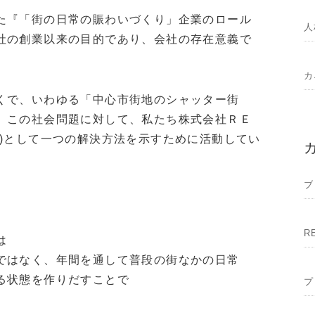
た『「街の日常の賑わいづくり」企業のロール
人
社の創業以来の目的であり、会社の存在意義で
カ
くで、いわゆる「中心市街地のシャッター街
。この社会問題に対して、私たち株式会社ＲＥ
ル)として一つの解決方法を示すために活動してい
ブ
R
は
ではなく、年間を通して普段の街なかの日常
る状態を作りだすことで
プ