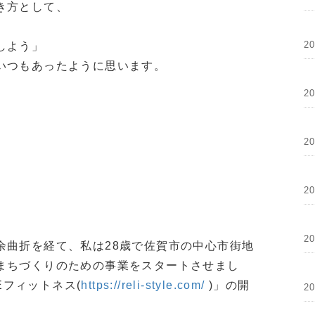
き方として、
2
しよう」
いつもあったように思います。
2
2
2
2
余曲折を経て、私は28歳で佐賀市の中心市街地
まちづくりのための事業をスタートさせまし
LEフィットネス(
https://reli-style.com/
)」の開
2