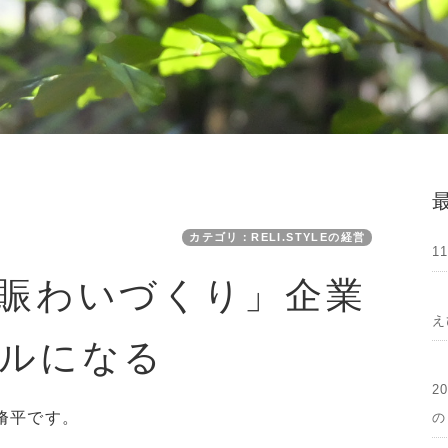
カテゴリ：RELI.STYLEの経営
1
賑わいづくり」企業
え
ルになる
2
脩平です。
の