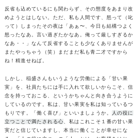
反省も込めているにも関わらず、その態度をあまり改
めようとはしない。ただ、私も人間です、怒って（叱
って）しまったその夜は「あぁ〜、今日も結構つよく
怒ったなあ。言い過ぎたかなあ。俺って厳しすぎるか
なあ・・」なんて反省することも少なくありませんが
またやっちゃう（笑）まだまだ私も青二才ですから
ね！精進せねば。
しかし、稲盛さんもいうような労働による「甘い果
実」を、社員たちには手に入れて欲しいからこそ、信
念を持っておこる、というかちゃんと向き合うように
しているのです。私は、甘い果実を私は知っているつ
もりです。「働く喜び」といいましょうか。
人の役に
立つことで満たされる心
、私はこれこそ１番の甘い果
実だと信じていますし、本当に働くことが幸せにな